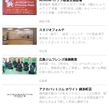
ACRONバクテン教室古淵会場
参加条件 基礎クラス ビギナー 対象：3歳から レベ
ルアップ 対象：小学1年生（6歳）から ベーシック
クラス 対象：小学3年生から 下..
神奈川県
スタジオフォルテ
キッズ（親子）・幼児・ジュニア・プチ育成 男子
新体操 ストリートキッズダンス（ヒップホップ）
ブレイクダンス リトル・キッズバレ..
埼玉県
広島ジムフレンズ体操教室
幼稚園～小1、2年頃を ”プレゴールデンエイジ”
といい、神経系が著しく発達し、体内に様々な神経
が張り巡らされていきます..
広島県
アクロバットジム ホワイト 錦糸町店
都内最大級のバク転＆アクロバットジムが東京・錦
糸町にオープン！ 広々とした作り＆充実設備で子
供から大人まで楽しく安全に練習でき..