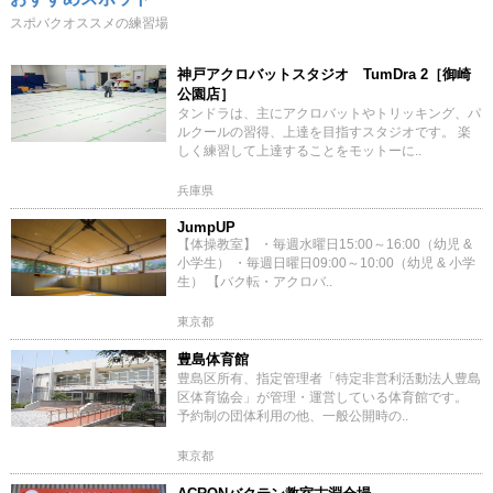
スポバクオススメの練習場
神戸アクロバットスタジオ TumDra 2［御崎
公園店］
タンドラは、主にアクロバットやトリッキング、パ
ルクールの習得、上達を目指すスタジオです。 楽
しく練習して上達することをモットーに..
兵庫県
JumpUP
【体操教室】 ・毎週水曜日15:00～16:00（幼児 &
小学生） ・毎週日曜日09:00～10:00（幼児 & 小学
生） 【バク転・アクロバ..
東京都
豊島体育館
豊島区所有、指定管理者「特定非営利活動法人豊島
区体育協会」が管理・運営している体育館です。
予約制の団体利用の他、一般公開時の..
東京都