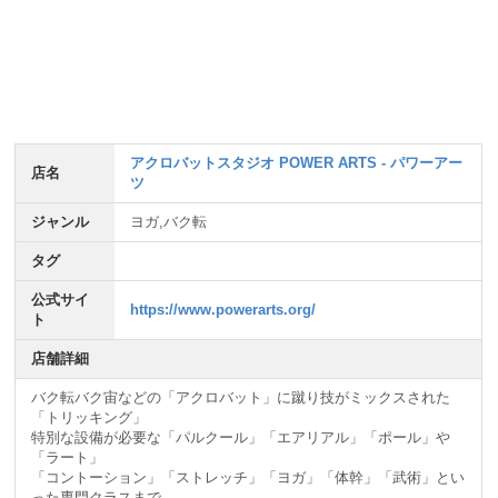
アクロバットスタジオ POWER ARTS - パワーアー
店名
ツ
ジャンル
ヨガ,バク転
タグ
公式サイ
https://www.powerarts.org/
ト
店舗詳細
バク転バク宙などの「アクロバット」に蹴り技がミックスされた
「トリッキング」
特別な設備が必要な「パルクール」「エアリアル」「ポール」や
「ラート」
「コントーション」「ストレッチ」「ヨガ」「体幹」「武術」とい
った専門クラスまで