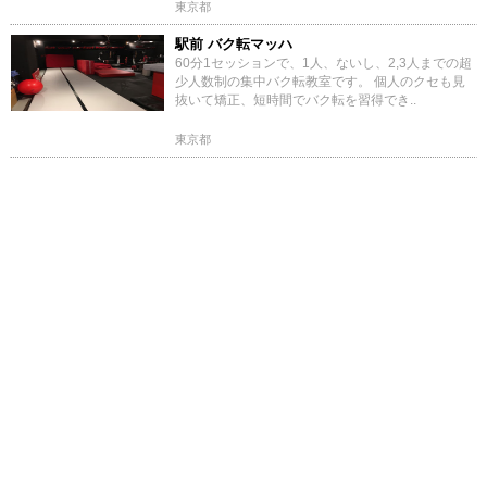
東京都
駅前 バク転マッハ
60分1セッションで、1人、ないし、2,3人までの超
少人数制の集中バク転教室です。 個人のクセも見
抜いて矯正、短時間でバク転を習得でき..
東京都